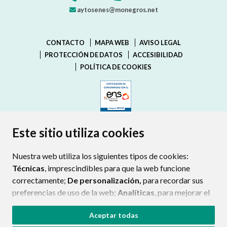
aytosenes@monegros.net
CONTACTO
MAPA WEB
AVISO LEGAL
PROTECCIÓN DE DATOS
ACCESIBILIDAD
POLÍTICA DE COOKIES
ENLACE EXTERNO AL CERTIFIC
Este sitio utiliza cookies
Nuestra web utiliza los siguientes tipos de cookies:
Técnicas
, imprescindibles para que la web funcione
correctamente;
De personalización,
para recordar sus
preferencias de uso de la web;
Analíticas
, para mejorar el
funcionamiento de la web y sus servicios.
Aceptar todas
Si acepta pulsando el botón
“Aceptar todas”