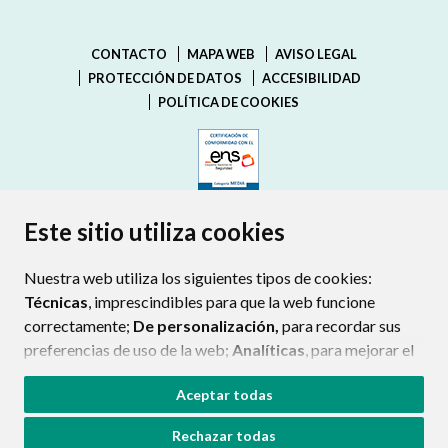
CONTACTO
MAPA WEB
AVISO LEGAL
PROTECCIÓN DE DATOS
ACCESIBILIDAD
POLÍTICA DE COOKIES
ENLACE EXTERNO AL CERTIFIC
Este sitio utiliza cookies
Nuestra web utiliza los siguientes tipos de cookies:
Técnicas
, imprescindibles para que la web funcione
correctamente;
De personalización,
para recordar sus
preferencias de uso de la web;
Analíticas
, para mejorar el
funcionamiento de la web y sus servicios.
Aceptar todas
Si acepta pulsando el botón
“Aceptar todas”
Rechazar todas
consideramos que acepta su uso. Si pulsa el botón