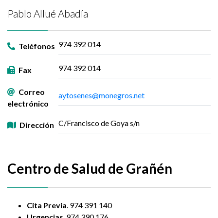
Pablo Allué Abadía
974 392 014
Teléfonos
974 392 014
Fax
Correo
aytosenes@monegros.net
electrónico
C/Francisco de Goya s/n
Dirección
Centro de Salud de Grañén
Cita Previa
. 974 391 140
Urgencias
. 974 390 176