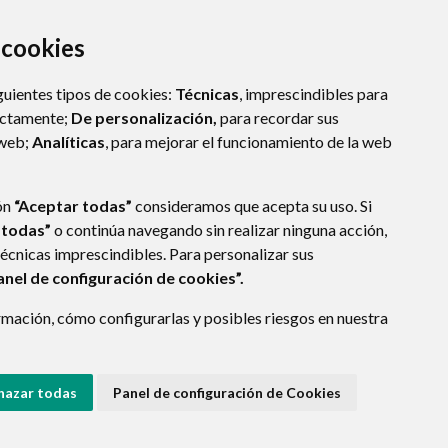
a cookies
guientes tipos de cookies:
Técnicas
, imprescindibles para
ectamente;
De personalización,
para recordar sus
 web;
Analíticas
, para mejorar el funcionamiento de la web
DE ALCUBIERRE (HUESCA)
- ARAGÓN
(ESPAÑA)
ón
“Aceptar todas”
consideramos que acepta su uso. Si
t
 todas”
o continúa navegando sin realizar ninguna acción,
técnicas imprescindibles. Para personalizar sus
anel de configuración de cookies”.
E DATOS
ACCESIBILIDAD
POLÍTICA DE COOKIES
mación, cómo configurarlas y posibles riesgos en nuestra
ENLACE EXTERNO A
hazar todas
Panel de configuración de Cookies