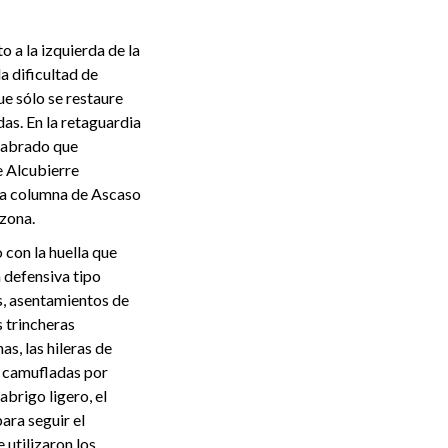
o a la izquierda de la
a dificultad de
ue sólo se restaure
das. En la retaguardia
 labrado que
e Alcubierre
e la columna de Ascaso
 zona.
 con la huella que
 defensiva tipo
os, asentamientos de
 trincheras
s, las hileras de
s camufladas por
abrigo ligero, el
para seguir el
e utilizaron los