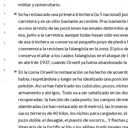
militar y universitario.
Se ha restaurado una primera trinchera (la 5 nacional) just
carretera y en un sitio bastante accesible. Precisamente l
acceso al resto de las posiciones nacionales determinó q
esa, junto a la carretera, aunque todas hayan sido excava
de esa trinchera se conserva un pequeño poyo de piedra
conmemora la resistencia falangista en la zona. El pico d
conserva el altar a los caídos falangistas en el ataque d
en abril de 1937, cuando Orwell ya había abandonado la
En la Loma Orwell la restauración se ha hecho de acuerdo
había, respetándola y luego se ha idealizado una posición
pelotón. Así se han fabricado los cubículos, pozos, nich
armamento y abrigos. Todo va a ser señalizado en las dos
recuperadas: la función de cada punto, los campos de mina
alambradas (se han restaurado en 8 metros), las tronera
sacos terreros de 40 kilos, los nichos para cargadores, el 
pozo doble, el desagüe, el puesto de socorro... Y flechas 
itinerario de la fortificación y los aljibes tradicionales qu