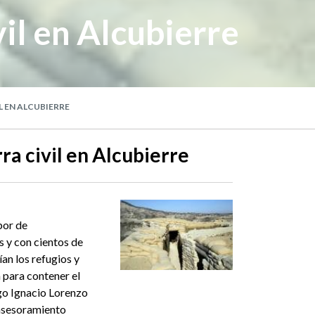
vil en Alcubierre
L EN ALCUBIERRE
rra civil en Alcubierre
bor de
 y con cientos de
ían los refugios y
 para contener el
ogo Ignacio Lorenzo
 asesoramiento