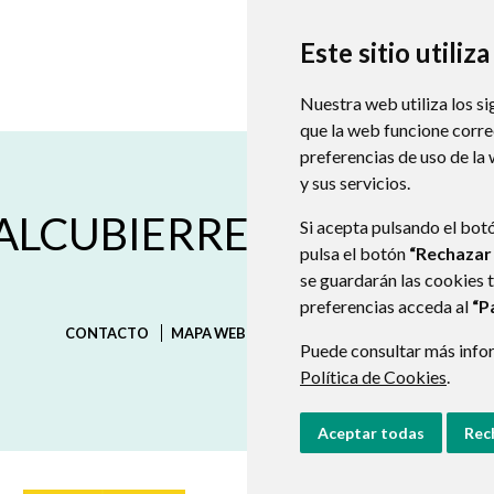
Este sitio utiliz
Nuestra web utiliza los si
que la web funcione corr
preferencias de uso de la
y sus servicios.
C/ Goya, s/n
22253
SENÉS 
 ALCUBIERRE
974392014
974392014
Si acepta pulsando el bot
aytosenes@monegros.ne
pulsa el botón
“Rechazar
se guardarán las cookies 
preferencias acceda al
“P
CONTACTO
MAPA WEB
AVISO LEGAL
PROTECCIÓN D
Puede consultar más infor
Política de Cookies
.
Aceptar todas
Rec